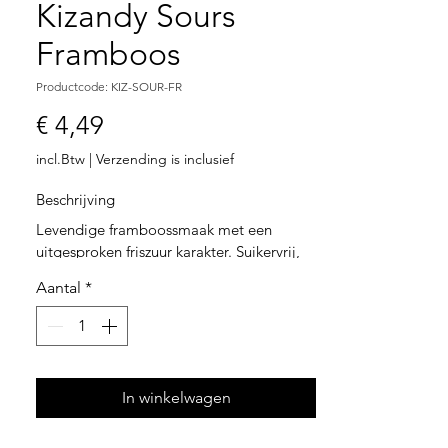
Kizandy Sours
Framboos
Productcode: KIZ-SOUR-FR
Prijs
€ 4,49
incl.Btw
|
Verzending is inclusief
Beschrijving
Levendige framboossmaak met een 
uitgesproken friszuur karakter. Suikervrij, 
stijlvol verpakt en perfect als 
Aantal
*
impulsproduct.
Ingrediënten
Zoetstoffen (maltitol, sorbitol), 
voedingszuren (citroenzuur, appelzuur), 
aroma’s, kleurstoffen, plantaardige oliën 
In winkelwagen
en glansmiddelen.
Voedingswaarde per 100g