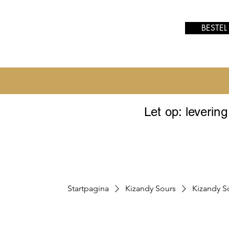
BESTEL
Let op: leverin
Startpagina
Kizandy Sours
Kizandy S