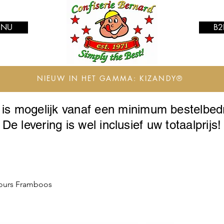
 NU
B2
NIEUW IN HET GAMMA: KIZANDY®
g is mogelijk vanaf een minimum bestelbe
De levering is wel inclusief uw totaalprijs!
ours Framboos