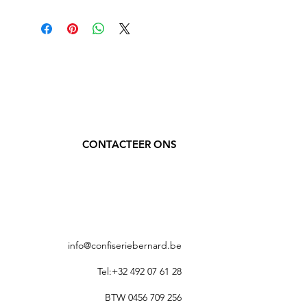
Energie: ca. 240 kcal – Vetten: 1 g – 
Koolhydraten: 90 g (waarvan suikers 0 g, 
polyolen 90 g) – Eiwitten: 0 g – Zout: 0.1 
g.
Opmerking
Suikervrij. Overmatig gebruik kan een 
laxerend effect hebben.
CONTACTEER ONS
info@confiseriebernard.be
Tel:+32 492 07 61 28
BTW 0456 709 256