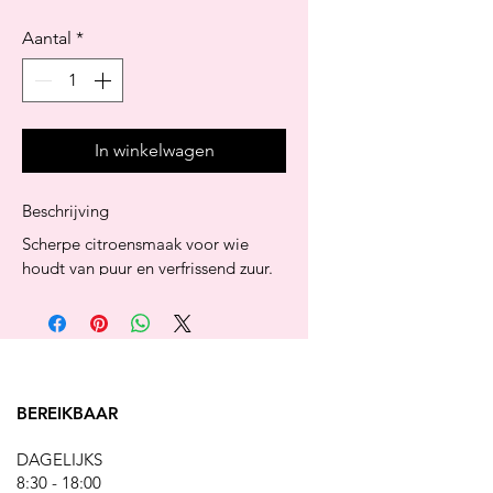
Aantal
*
In winkelwagen
Beschrijving
Scherpe citroensmaak voor wie 
houdt van puur en verfrissend zuur. 
Suikervrij, stijlvol verpakt en perfect 
als impulsproduct.
Ingrediënten
Zoetstoffen (maltitol, sorbitol), 
voedingszuren (citroenzuur, 
BEREIKBAAR
appelzuur), aroma’s, kleurstoffen, 
plantaardige oliën en 
DAGELIJKS
glansmiddelen.
8:30 - 18:00