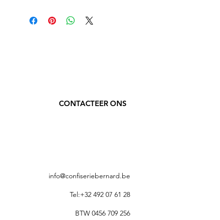
Koolhydraten: 90 g (waarvan suikers 0 g, 
polyolen 90 g) – Eiwitten: 0 g – Zout: 0.1 
g.
Opmerking
Suikervrij. Overmatig gebruik kan een 
laxerend effect hebben.
CONTACTEER ONS
info@confiseriebernard.be
Tel:+32 492 07 61 28
BTW 0456 709 256