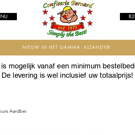
 NU
B2
NIEUW IN HET GAMMA: KIZANDY®
g is mogelijk vanaf een minimum bestelbe
De levering is wel inclusief uw totaalprijs!
ours Aardbei