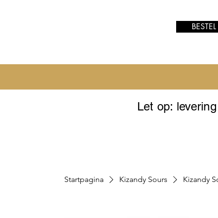
BESTEL
Let op: leverin
Startpagina
Kizandy Sours
Kizandy S