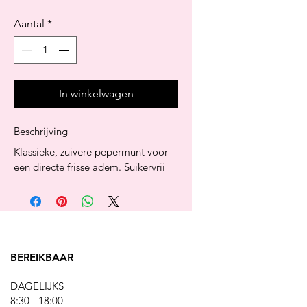
Aantal
*
In winkelwagen
Beschrijving
Klassieke, zuivere pepermunt voor 
een directe frisse adem. Suikervrij 
en compact voor dagelijks gebruik.
Ingrediënten
Zoetstoffen (sorbitol, xylitol), 
aroma’s, zuurteregelaars en 
antiklontermiddelen.
BEREIKBAAR
Voedingswaarde per 100g
Energie: ca. 240 kcal – Vetten: 0 g – 
DAGELIJKS
Koolhydraten: 98 g (waarvan 
8:30 - 18:00