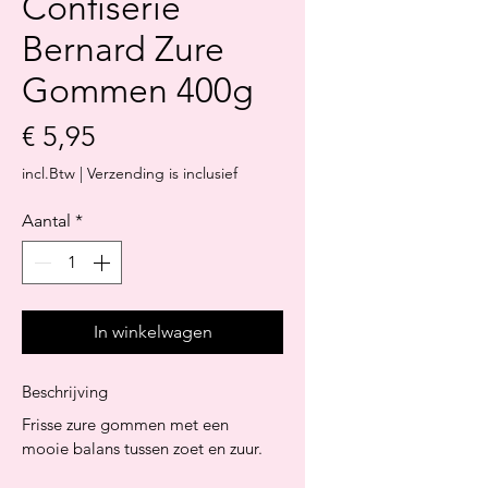
Confiserie
Bernard Zure
Gommen 400g
Prijs
€ 5,95
incl.Btw
|
Verzending is inclusief
Aantal
*
In winkelwagen
Beschrijving
Frisse zure gommen met een 
mooie balans tussen zoet en zuur. 
Een herkenbare klassieker in 