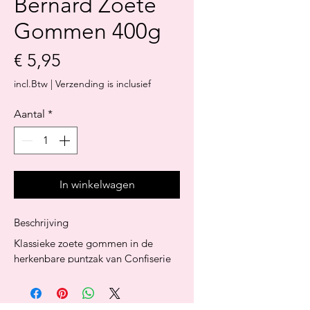
Bernard Zoete
Gommen 400g
Prijs
€ 5,95
incl.Btw
|
Verzending is inclusief
Aantal
*
In winkelwagen
Beschrijving
Klassieke zoete gommen in de 
herkenbare puntzak van Confiserie 
Bernard. Zacht, fruitig en ideaal 
voor thuis, gifting of verkoop.
Ingrediënten